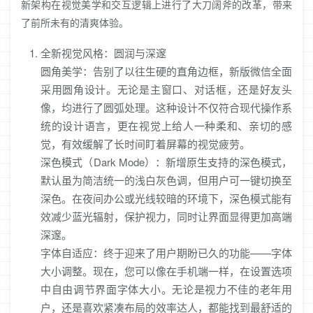
新架构在视觉美学和交互逻辑上进行了大刀阔斧的改革，带来
了前所未有的清爽体验。
全新视觉风格：圆润与深邃
圆角美学：告别了以往生硬的直角边框，新版微信全面
采用圆角设计。无论是主窗口、对话框，还是好友头
像，均进行了圆弧处理。这种设计不仅符合现代操作系
统的设计语言，更在视觉上给人一种柔和、亲切的感
觉，有效缓解了长时间盯着屏幕的视觉疲劳。
深色模式（Dark Mode）：新增原生支持的深色模式，
默认虽为简洁统一的浅白灰色调，但用户可一键切换至
深色。在夜间办公或光线较暗的环境下，深色模式能有
效减少蓝光辐射，保护视力，同时让界面显得更加高端
深邃。
字体自适应：终于迎来了用户期盼已久的功能——字体
大小调整。现在，您可以像在手机端一样，在设置选项
中自由调节界面字体大小。无论是视力不佳的老年用
户，还是喜欢紧凑布局的效率达人，都能找到最舒适的