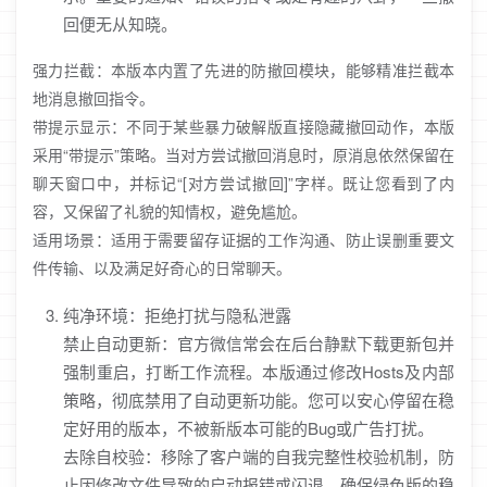
回便无从知晓。
强力拦截：本版本内置了先进的防撤回模块，能够精准拦截本
地消息撤回指令。
带提示显示：不同于某些暴力破解版直接隐藏撤回动作，本版
采用“带提示”策略。当对方尝试撤回消息时，原消息依然保留在
聊天窗口中，并标记“[对方尝试撤回]”字样。既让您看到了内
容，又保留了礼貌的知情权，避免尴尬。
适用场景：适用于需要留存证据的工作沟通、防止误删重要文
件传输、以及满足好奇心的日常聊天。
纯净环境：拒绝打扰与隐私泄露
禁止自动更新：官方微信常会在后台静默下载更新包并
强制重启，打断工作流程。本版通过修改Hosts及内部
策略，彻底禁用了自动更新功能。您可以安心停留在稳
定好用的版本，不被新版本可能的Bug或广告打扰。
去除自校验：移除了客户端的自我完整性校验机制，防
止因修改文件导致的启动报错或闪退，确保绿色版的稳