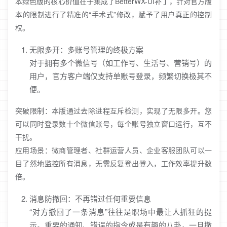
本绿色版的核心价值在于集成了BetterWX-UI补丁，针对官方版
本的限制进行了精准的“手术式”修改，赋予了用户真正的控制
权。
无限多开：多账号管理的终极方案
对于拥有多个微信号（如工作号、生活号、营销号）的
用户，官方客户端仅支持单账号登录，频繁切换极其不
便。
突破限制：本版通过去除进程互斥检测，实现了无限多开。您
可以同时登录数十个微信账号，每个账号独立窗口运行，互不
干扰。
应用场景：微商管理者、社群运营人员、企业客服团队可以一
目了然地监控所有消息，无需反复登出登入，工作效率提升数
倍。
消息防撤回：不再错过任何重要信息
“对方撤回了一条消息”往往是职场中最让人抓狂的提
示。重要的通知、错误的指令或是有趣的八卦，一旦撤