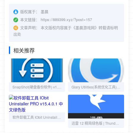
版权属于：
墨晨
本文链接：
https://889399.xyz/?post=157
文章声明：
本文版权内容属于《墨晨游戏网》转载请标明
出处
相关推荐
SnapShot(硬盘备份软件) v1.51.0.1759 汉化绿色版 —— 德国 Tom Ehlert 匠心打造，热备份压卷·增量快照·异机无缝迁移，3M 无痕随身行！
Glary Utilities(系统优化工具) Pro v6.43.0.47 多语便携版 —— 20年口碑沉淀！一键体检+注册表深度修复+启动项管理，Win7到Win11全适配老电脑福音
软件卸载工具 IObit Uninstaller PRO v15.4.0.1 中文绿色版
迅雷 12 精简绿色版 | Thunder（v12.4.10.3940 / 2025测试版 v25.0.5.1152）