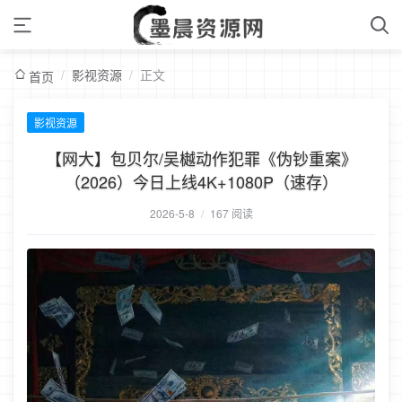
/
影视资源
/
正文
首页
影视资源
【网大】包贝尔/吴樾动作犯罪《伪钞重案》
（2026）今日上线4K+1080P（速存）
2026-5-8
/
167 阅读