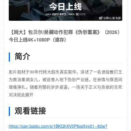
【网大】包贝尔/吴樾动作犯罪《伪钞重案》（2026）
今日上线4K+1080P（速存）
简介
影片取材于90年代特大假币真实案件，讲述了一名退役散打王
为救治重病女儿，被迫卷入地下伪钞产业链，在亲情与罪恶间
艰难挣扎。随着刑警的步步紧逼，一场关于正义与贪欲的生死
对决就此展开
观看链接
https://pan.baidu.com/s/1BKQhXV5Ptbqj5yx51--82w?