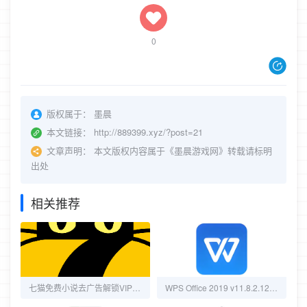
0
版权属于：
墨晨
本文链接：
http://889399.xyz/?post=21
文章声明：
本文版权内容属于《墨晨游戏网》转载请标明
出处
相关推荐
七猫免费小说去广告解锁VIP会员版：无弹窗、无推送、无追踪，全站热门小说免费畅读！
WPS Office 2019 v11.8.2.12344 & 2023 v12.1.0.26373 专业增强版内置序列号永久授权版/集团定制版