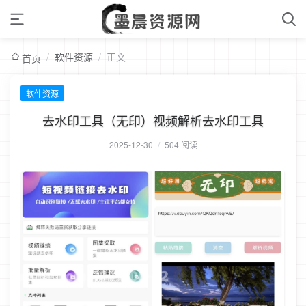
/
软件资源
/
正文
首页
软件资源
去水印工具（无印）视频解析去水印工具
2025-12-30
/
504 阅读