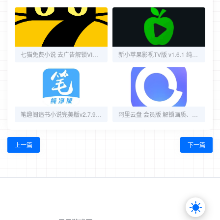
七猫免费小说 去广告解锁VIP会员版 | 海量正版小说免费读 全书库无限制 解锁全部付费内容 无弹窗纯净阅读
新小苹果影视TV版 v1.6.1 纯净版
笔趣阁追书小说完美版v2.7.9/橙色版v1.1.0/红色版v5.3.0/蓝色版v4.2.7/纯净版v1.8.3/黑色版v1.0.6
阿里云盘 会员版 解锁画质、倍速
上一篇
下一篇